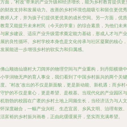
一方面，“村改”带来的产业升级和经济增长，能为乡村教育提供更
实的财政支持和发展动力。改善的乡村环境也能吸引和留住更优
的教师人才，并为孩子们提供更优美的成长空间。另一方面，优
的教育又能提升未来村民（今天的学童）的综合素质，为他们未
参与家乡建设、适应产业升级需求奠定能力基础，形成人才与产
发展的良性循环。乡村学校本身也是文化传承与社区凝聚的核心
其发展能进一步增强乡村的软实力和归属感。
从佛山顺德仙塘村大刀阔斧的物理空间与产业重构，到丹阳横塘
心小学润物无声的育人事业，我们看到了中国乡村振兴的两个关
维度。"村改"改出的不仅是新面貌，更是新动能、新机遇；而乡村
学守护的不仅是童心，更是希望、是根基。当现代化的产业园区
生机勃勃的校园在广袤的乡村土地上同频生长，当经济活力与人
关怀深度融合，一幅产业兴旺、生态宜居、乡风文明、治理有效
生活富裕的乡村振兴画卷，正由此缓缓展开，坚实而充满希望。