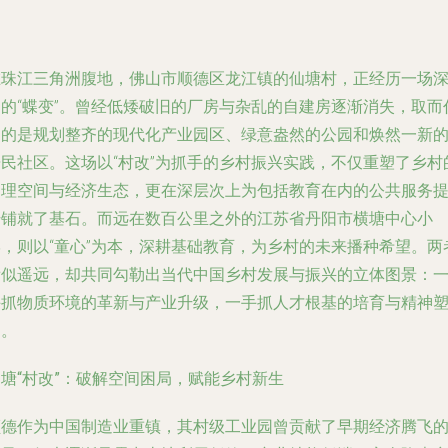
在珠江三角洲腹地，佛山市顺德区龙江镇的仙塘村，正经历一场
刻的“蝶变”。曾经低矮破旧的厂房与杂乱的自建房逐渐消失，取而
之的是规划整齐的现代化产业园区、绿意盎然的公园和焕然一新
居民社区。这场以“村改”为抓手的乡村振兴实践，不仅重塑了乡村
物理空间与经济生态，更在深层次上为包括教育在内的公共服务
升铺就了基石。而远在数百公里之外的江苏省丹阳市横塘中心小
学，则以“童心”为本，深耕基础教育，为乡村的未来播种希望。两
看似遥远，却共同勾勒出当代中国乡村发展与振兴的立体图景：
手抓物质环境的革新与产业升级，一手抓人才根基的培育与精神
造。
塘“村改”：破解空间困局，赋能乡村新生
顺德作为中国制造业重镇，其村级工业园曾贡献了早期经济腾飞