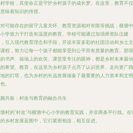
乡村学校，其使命正是守护乡村孩子的成长梦。在这里，教育不
仅意味着知识的传授。
面对可能存在的留守儿童关怀、教育资源相对有限等挑战，横塘
心小学致力于打造有温度的教育。学校可能通过加强师资队伍建
设，引入现代教育理念和手段，开设丰富多彩的社团活动和乡土
化课程，努力让每一个孩子都能享受到公平而有质量的教育。那
琅的书声、操场上的欢笑、课堂里专注的眼神，都是乡村未来最
人的希望。教育，在这里为乡村孩子点亮了认识世界、走向更广
天地的灯塔，也为乡村的长远发展储备了最重要的人力资本和文
底色。
同频共振：村改与教育的融合共生
仙塘村的“村改”与横塘中心小学的教育实践，并非两条平行线。在
想的乡村发展蓝图中，它们紧密相连，相互促进。