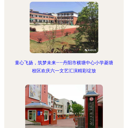
童心飞扬，筑梦未来——丹阳市横塘中心小学菱塘
校区欢庆六一文艺汇演精彩绽放