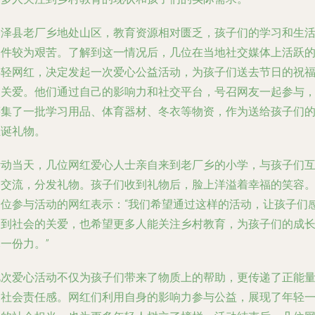
会泽县老厂乡地处山区，教育资源相对匮乏，孩子们的学习和生
条件较为艰苦。了解到这一情况后，几位在当地社交媒体上活跃
年轻网红，决定发起一次爱心公益活动，为孩子们送去节日的祝
和关爱。他们通过自己的影响力和社交平台，号召网友一起参与
筹集了一批学习用品、体育器材、冬衣等物资，作为送给孩子们
圣诞礼物。
活动当天，几位网红爱心人士亲自来到老厂乡的小学，与孩子们
动交流，分发礼物。孩子们收到礼物后，脸上洋溢着幸福的笑容
一位参与活动的网红表示：“我们希望通过这样的活动，让孩子们
受到社会的关爱，也希望更多人能关注乡村教育，为孩子们的成
一份力。”
此次爱心活动不仅为孩子们带来了物质上的帮助，更传递了正能
和社会责任感。网红们利用自身的影响力参与公益，展现了年轻