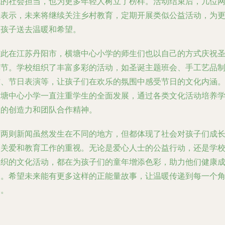
代的社会担当，也为更多年轻人树立了榜样。活动结束后，几位
红表示，未来将继续关注乡村教育，定期开展类似公益活动，为
多孩子送去温暖和希望。
与此在江苏丹阳市，横塘中心小学的师生们也以自己的方式庆祝
诞节。学校组织了丰富多彩的活动，如圣诞主题班会、手工艺品
作、节日表演等，让孩子们在欢乐的氛围中感受节日的文化内涵
横塘中心小学一直注重学生的全面发展，通过各类文化活动培养
生的创造力和团队合作精神。
这两则新闻虽然发生在不同的地方，但都体现了社会对孩子们成
的关爱和教育工作的重视。无论是爱心人士的公益行动，还是学
组织的文化活动，都在为孩子们的童年增添色彩，助力他们健康
长。希望未来能有更多这样的正能量故事，让温暖传递到每一个
落。