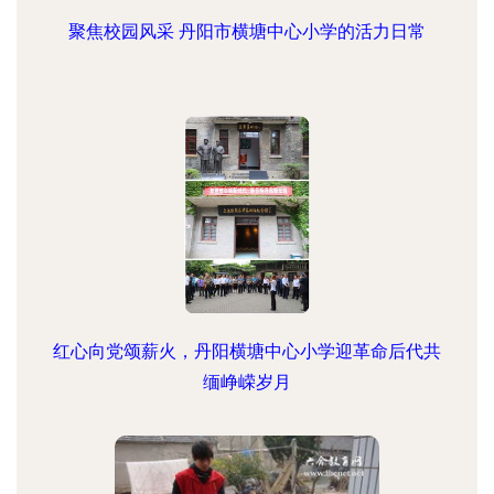
聚焦校园风采 丹阳市横塘中心小学的活力日常
红心向党颂薪火，丹阳横塘中心小学迎革命后代共
缅峥嵘岁月