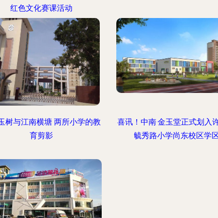
红色文化赛课活动
玉树与江南横塘 两所小学的教
喜讯！中南·金玉堂正式划入
育剪影
毓秀路小学尚东校区学