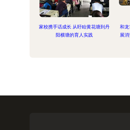
家校携手话成长 从盱眙黄花塘到丹
和龙
阳横塘的育人实践
展消