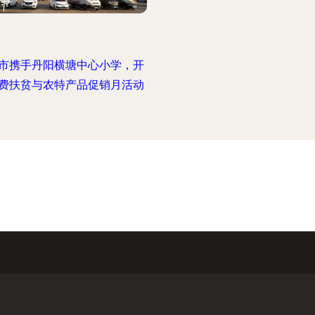
市携手丹阳横塘中心小学，开
费扶贫与农特产品促销月活动