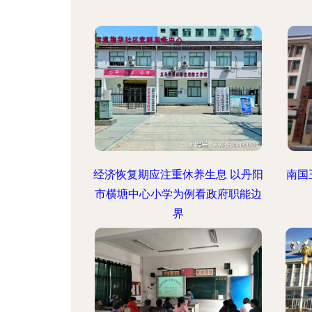
经济恢复期应注重休养生息 以丹阳
南国
市横塘中心小学为例看政府职能边
界